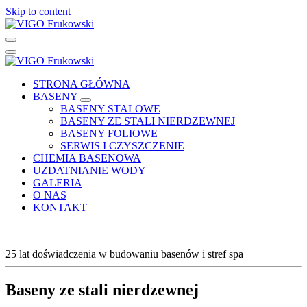
Skip to content
Baseny, Budowa basenów, Chemia basenowa, Uzdatnianie wody
Baseny, Budowa basenów, Chemia basenowa, Uzdatnianie wody
STRONA GŁÓWNA
BASENY
BASENY STALOWE
BASENY ZE STALI NIERDZEWNEJ
BASENY FOLIOWE
SERWIS I CZYSZCZENIE
CHEMIA BASENOWA
UZDATNIANIE WODY
GALERIA
O NAS
KONTAKT
25 lat doświadczenia w budowaniu basenów i stref spa
Baseny ze stali nierdzewnej